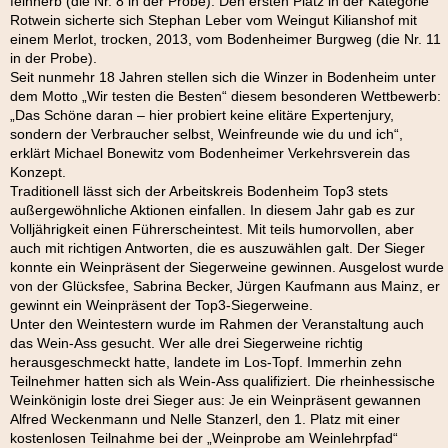
feinherb (die Nr. 8 in der Probe). Den ersten Platz in der Kategorie
Rotwein sicherte sich Stephan Leber vom Weingut Kilianshof mit
einem Merlot, trocken, 2013, vom Bodenheimer Burgweg (die Nr. 11
in der Probe).
Seit nunmehr 18 Jahren stellen sich die Winzer in Bodenheim unter
dem Motto „Wir testen die Besten“ diesem besonderen Wettbewerb:
„Das Schöne daran – hier probiert keine elitäre Expertenjury,
sondern der Verbraucher selbst, Weinfreunde wie du und ich“,
erklärt Michael Bonewitz vom Bodenheimer Verkehrsverein das
Konzept.
Traditionell lässt sich der Arbeitskreis Bodenheim Top3 stets
außergewöhnliche Aktionen einfallen. In diesem Jahr gab es zur
Volljährigkeit einen Führerscheintest. Mit teils humorvollen, aber
auch mit richtigen Antworten, die es auszuwählen galt. Der Sieger
konnte ein Weinpräsent der Siegerweine gewinnen. Ausgelost wurde
von der Glücksfee, Sabrina Becker, Jürgen Kaufmann aus Mainz, er
gewinnt ein Weinpräsent der Top3-Siegerweine.
Unter den Weintestern wurde im Rahmen der Veranstaltung auch
das Wein-Ass gesucht. Wer alle drei Siegerweine richtig
herausgeschmeckt hatte, landete im Los-Topf. Immerhin zehn
Teilnehmer hatten sich als Wein-Ass qualifiziert. Die rheinhessische
Weinkönigin loste drei Sieger aus: Je ein Weinpräsent gewannen
Alfred Weckenmann und Nelle Stanzerl, den 1. Platz mit einer
kostenlosen Teilnahme bei der „Weinprobe am Weinlehrpfad“