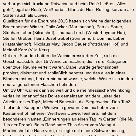
verbargen sich trockene Rotweine und beim Rosè hieß es „Alles
geht“, egal ob Rosé, Weißherbst, Blanc de Noir, Rotling, kurzum alle
Sorten auch als Cuveé.
Qualifiziert für die Endrunde 2015 hatten sich Weine der folgenden
Bodenheimer Winzer: Thilo Acker (Martinushof), Patrick Sauer,
Stephan Leber (Kilianshof), Thomas Lorch (Westerheymer Hof),
Steffen Gruber, Heinz Josef Gabel (Sonnenhof), Dominic Leber
(Kastanienhof), Nikolaus May, Jacob Gauer (Potsdamer Hof) und
Meinolf Kerz (Villa Kerz).
Gut drei Stunden hatten die Weininteressierten Zeit, sich ein
Geschmacksbild der 15 Weine zu machen, die in drei Kategorien
über zwei Räume verteilt waren. Dabei wurde gefachsimpelt,
probiert, diskutiert und schließlich benotet und das alles in einer
Blindverkostung, bei der niemand wusste, welche Weine sich in den
neutral gehaltenen Flaschen befinden.
Um 19 Uhr war es dann so weit und die rheinhessische Weinkönig
verlas im Innenhof des Dolles gemeinsam mit dem Leiter des
Arbeitskreises Top3, Michael Bonewitz, die Siegerweine: Den Top3-
Titel in der Kategorie Weißwein gewann Dominic Leber vom
Kastanienhof mit einer Weißwein Cuvée, feinherb, mit dem
besonderen Namen „Erinnerungen an einen Tag im Garten“ (die Nr.
1 in der Probe). Beim Rosé hatte Thilo Acker vom Weingut
Martinushof die Nase vorn, er siegte mit einem Schwarzriesling,