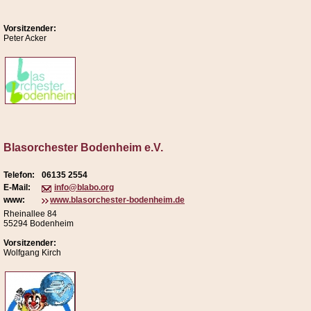
Vorsitzender:
Peter Acker
Blasorchester Bodenheim e.V.
Telefon:
06135 2554
E-Mail:
info@blabo.org
www:
www.blasorchester-bodenheim.de
Rheinallee 84
55294 Bodenheim
Vorsitzender:
Wolfgang Kirch