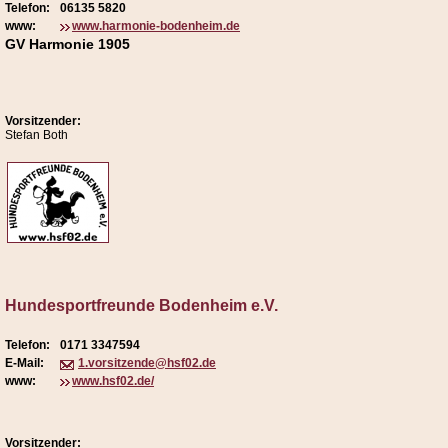
Telefon:
06135 5820
www:
www.harmonie-bodenheim.de
GV Harmonie 1905
Vorsitzender:
Stefan Both
Hundesportfreunde Bodenheim e.V.
Telefon:
0171 3347594
E-Mail:
1.vorsitzende@hsf02.de
www:
www.hsf02.de/
Vorsitzender: