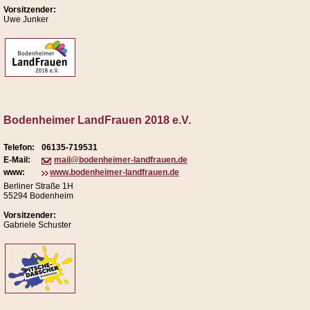
Vorsitzender:
Uwe Junker
Bodenheimer LandFrauen 2018 e.V.
Telefon:
06135-719531
E-Mail:
mail@bodenheimer-landfrauen.de
www:
www.bodenheimer-landfrauen.de
Berliner Straße 1H
55294 Bodenheim
Vorsitzender:
Gabriele Schuster