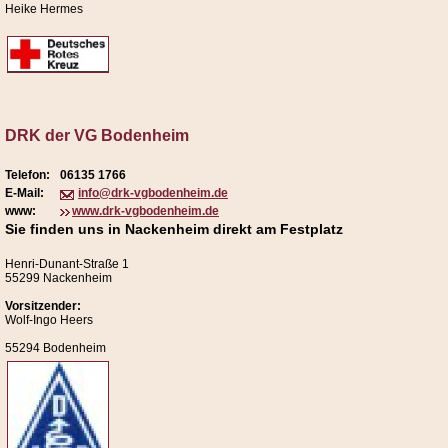
Heike Hermes
DRK der VG Bodenheim
Telefon:
06135 1766
E-Mail:
info@drk-vgbodenheim.de
www:
www.drk-vgbodenheim.de
Sie finden uns in Nackenheim direkt am Festplatz
Henri-Dunant-Straße 1
55299 Nackenheim
Vorsitzender:
Wolf-Ingo Heers
55294 Bodenheim