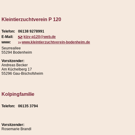
Kleintierzuchtverein P 120
Telefon:
06138 9278991
E-Mail:
klzv-p120@web.de
www:
www.kleintierzuchtverein-bodenheim.de
Seurreallee
55294 Bodenheim
Vorsitzender:
Andreas Becker
Am Küchelberg 17
55296 Gau-Bischofsheim
Kolpingfamilie
Telefon:
06135 3794
Vorsitzender:
Rosemarie Brandl