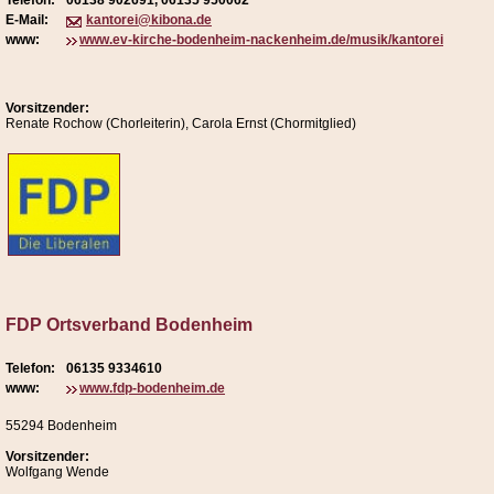
Telefon:
06138 902691, 06135 950062
E-Mail:
kantorei@kibona.de
www:
www.ev-kirche-bodenheim-nackenheim.de/musik/kantorei
Vorsitzender:
Renate Rochow (Chorleiterin), Carola Ernst (Chormitglied)
FDP Ortsverband Bodenheim
Telefon:
06135 9334610
www:
www.fdp-bodenheim.de
55294 Bodenheim
Vorsitzender:
Wolfgang Wende