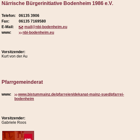
Närrische Bürgerinitiative Bodenheim 1986 e.V.
Telefon:
06135 3906
Fax:
06135 7169580
E-Mail:
mail@nbi-bodenheim.eu
www:
nbi-bodenheim.eu
Vorsitzender:
Kurt von der Au
Pfarrgemeinderat
www:
www.bistummainz.de/pfarreien/dekanat-mainz-sued/pfarrei-
bodenheim
Vorsitzender:
Gabriele Roos