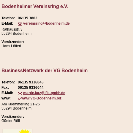
Bodenheimer Vereinsring e.V.
Telefon:
06135 3862
E-Mail:
vereinsring@bodenheim.de
Rathausstr. 3
55294 Bodenheim
Vorsitzender:
Hans Löffert
BusinessNetzwerk der VG Bodenheim
Telefon:
06135 9336043
Fax:
06135 9336044
E-Mail:
martin.lutz@ifis-gmbh.de
www:
www.VG-Bodenheim.biz
Am Kuemmerling 21-25
55294 Bodenheim
Vorsitzender:
Günter Röll