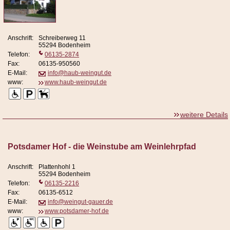
Anschrift:
Schreiberweg 11
55294 Bodenheim
Telefon:
06135-2874
Fax:
06135-950560
E-Mail:
info@haub-weingut.de
www:
www.haub-weingut.de
weitere Details
Potsdamer Hof - die Weinstube am Weinlehrpfad
Anschrift:
Plattenhohl 1
55294 Bodenheim
Telefon:
06135-2216
Fax:
06135-6512
E-Mail:
info@weingut-gauer.de
www:
www.potsdamer-hof.de