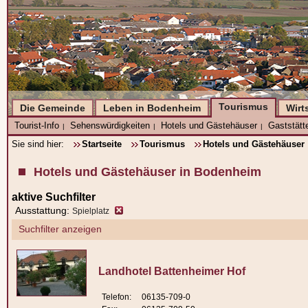
Tourismus
Die Gemeinde
Leben in Bodenheim
Wirt
Tourist-Info
Sehenswürdigkeiten
Hotels und Gästehäuser
Gaststätt
|
|
|
Sie sind hier:
Startseite
Tourismus
Hotels und Gästehäuser
Hotels und Gästehäuser in Bodenheim
aktive Suchfilter
Ausstattung:
Spielplatz
Suchfilter anzeigen
Landhotel Battenheimer Hof
Telefon:
06135-709-0