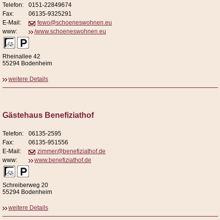
Telefon:
0151-22849674
Fax:
06135-9325291
E-Mail:
fewo@schoeneswohnen.eu
www:
/www.schoeneswohnen.eu
Rheinallee 42
55294 Bodenheim
weitere Details
Gästehaus Benefiziathof
Telefon:
06135-2595
Fax:
06135-951556
E-Mail:
zimmer@benefiziathof.de
www:
www.benefiziathof.de
Schreiberweg 20
55294 Bodenheim
weitere Details