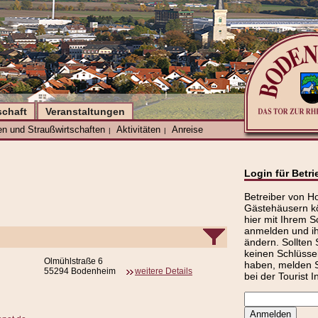
schaft
Veranstaltungen
en und Straußwirtschaften
Aktivitäten
Anreise
|
|
Login für Betri
Betreiber von H
Gästehäusern k
hier mit Ihrem S
anmelden und ih
ändern. Sollten 
keinen Schlüss
Olmühlstraße 6
haben, melden Si
55294 Bodenheim
weitere Details
bei der Tourist I