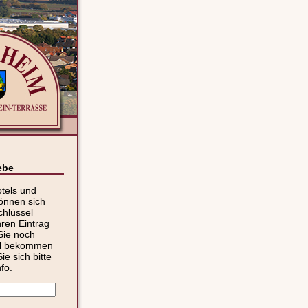
ebe
otels und
önnen sich
chlüssel
ren Eintrag
Sie noch
el bekommen
e sich bitte
nfo.