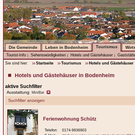
Tourismus
Die Gemeinde
Leben in Bodenheim
Wirt
Tourist-Info
Sehenswürdigkeiten
Hotels und Gästehäuser
Gaststätt
|
|
|
Sie sind hier:
Startseite
Tourismus
Hotels und Gästehäuser
Hotels und Gästehäuser in Bodenheim
aktive Suchfilter
Ausstattung:
MiniBar
Suchfilter anzeigen
Ferienwohnung Schütz
Telefon:
0174-9936903