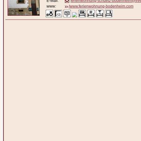
E-Mail:
ferienwohnung-schuetz-bodenheim@free
www:
/www.ferienwohnung-bodenheim.com